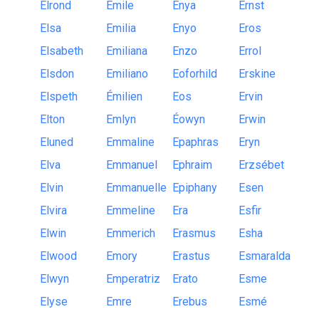
Elrond
Émile
Enya
Ernst
Elsa
Emilia
Enyo
Eros
Elsabeth
Emiliana
Enzo
Errol
Elsdon
Emiliano
Eoforhild
Erskine
Elspeth
Émilien
Eos
Ervin
Elton
Emlyn
Éowyn
Erwin
Eluned
Emmaline
Epaphras
Eryn
Elva
Emmanuel
Ephraim
Erzsébet
Elvin
Emmanuelle
Epiphany
Esen
Elvira
Emmeline
Era
Esfir
Elwin
Emmerich
Erasmus
Esha
Elwood
Emory
Erastus
Esmaralda
Elwyn
Emperatriz
Erato
Esme
Elyse
Emre
Erebus
Esmé